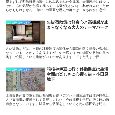
望まずして明治維新の渦中に飲み込まれた会津藩。会津若松には今も
そのころの気配が色濃く残っている気がしたのは、私が旅人だったか
らかもしれません。山の中の重要な歴史の舞台は、今も静かに息づき
ながら在りし日のことや時の流れを語りかけてきます。
矢掛宿散策は好奇心と高揚感が止
こんな旅いかがですか
まらなくなる大人のテーマパーク
古い建物などは、当時の課税制度の関係から間口が狭く細長い敷地に
なっていることがよくありますが、矢掛宿ではその細長い敷地の奥の
奥まで公開している建物がいくつかあります。「まだ先まで行ってい
いの？」と思える喜びにわくわくが止まらなくなります。
箱根や伊豆に行く移動拠点は生活
こんな旅いかがですか
空間の楽しさに心躍る街～小田原
城下
北条氏政が豊臣軍を前に籠城戦を繰り広げた小田原城下は江戸時代に
入り東海道の要所として発展しました。今は箱根や伊豆に行く時の通
過点となっています。駅前から散策をしていると街の雰囲気は明るく
活気があり、短時間でも独特の雰囲気を味わえました。