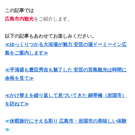
この記事では
広島市内観光
をご紹介します。
以下の記事もあわせてお楽しみください。
≪ゆっくりつかる大浴場が魅力 安芸の湯ドーミーイン広
島をご案内します≫
≪平清盛も豊臣秀吉も魅了した 安芸の宮島観光は時間に
余裕を見て≫
≪かけ替えを繰り返して息づいてきた 錦帯橋（岩国市）
を訪ねて≫
≪
休暇旅行にそえる彩り 広島市・岩国市の美味しい体験
≫