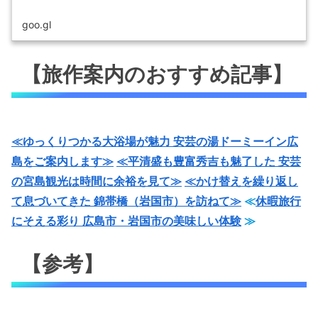
goo.gl
【旅作案内のおすすめ記事】
≪ゆっくりつかる大浴場が魅力 安芸の湯ドーミーイン広
島をご案内します≫
≪平清盛も豊富秀吉も魅了した 安芸
の宮島観光は時間に余裕を見て≫
≪かけ替えを繰り返し
て息づいてきた 錦帯橋（岩国市）を訪ねて≫
≪
休暇旅行
にそえる彩り 広島市・岩国市の美味しい体験
≫
【参考】