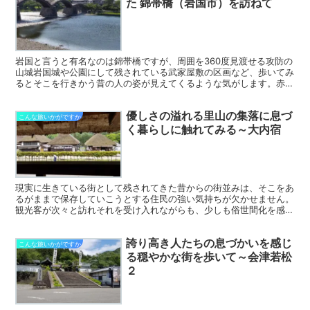
た 錦帯橋（岩国市）を訪ねて
岩国と言うと有名なのは錦帯橋ですが、周囲を360度見渡せる攻防の
山城岩国城や公園にして残されている武家屋敷の区画など、歩いてみ
るとそこを行きかう昔の人の姿が見えてくるような気がします。赤い
目のシロヘビも愛らしさを見せてくれますよ。
優しさの溢れる里山の集落に息づ
こんな旅いかがですか
く暮らしに触れてみる～大内宿
現実に生きている街として残されてきた昔からの街並みは、そこをあ
るがままで保存していこうとする住民の強い気持ちが欠かせません。
観光客が次々と訪れそれを受け入れながらも、少しも俗世間化を感じ
させないのもまた、住民たちの熱い思いがあるからです。
誇り高き人たちの息づかいを感じ
こんな旅いかがですか
る穏やかな街を歩いて～会津若松
２