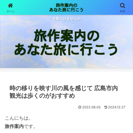
ホーム
検索
旅は目的も行先も様々 旅作案内が体験した旅をご紹介します あなた色の旅
を見つけませんか
時の移りを映す川の風を感じて 広島市内
観光は歩くのがおすすめ
2022.06.05
2024.12.27
こんにちは。
旅作案内
です。