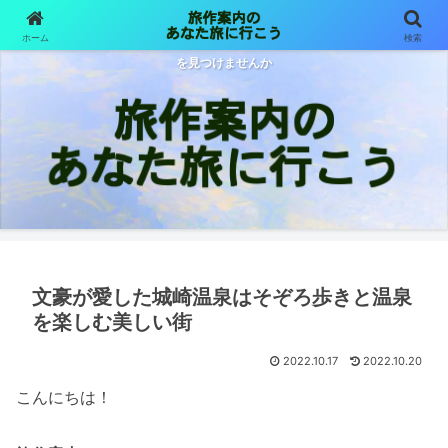
ホーム
検索
旅は目的も行先も様々 旅作案内が体験した旅をご紹介します あなた色の旅
を見つけませんか
文豪が愛した城崎温泉はそぞろ歩きと温泉
を楽しむ美しい街
2022.10.17
2022.10.20
こんにちは！