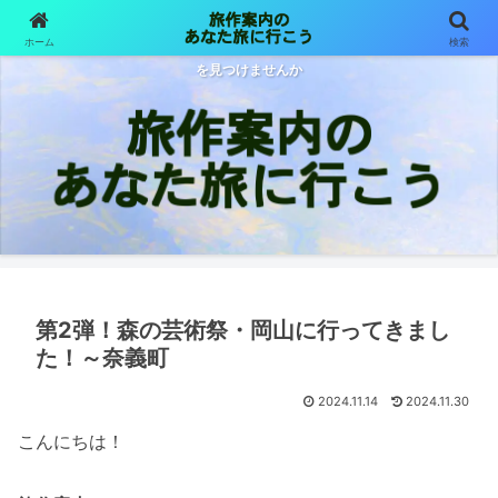
ホーム
検索
旅は目的も行先も様々 旅作案内が体験した旅をご紹介します あなた色の旅
を見つけませんか
第2弾！森の芸術祭・岡山に行ってきまし
た！～奈義町
2024.11.14
2024.11.30
こんにちは！