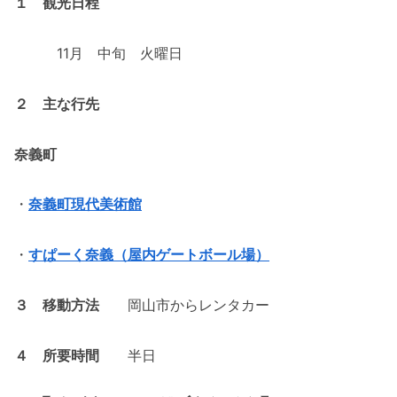
１ 観光日程
11月 中旬 火曜日
２ 主な行先
奈義町
・
奈義町現代美術館
・
すぱーく奈義（屋内ゲートボール場）
３ 移動方法
岡山市からレンタカー
４ 所要時間
半日