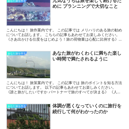
元気なうちは旅を楽しく続けるた
あなた旅を作る
めに プランニングで大切なこと
こんにちは！ 旅作案内です。 この記事では メリハリのある旅の勧め
についてお話します。 こちらの記事もあわせてお楽しみください。
《さあ出かける仕度をはじめよう！旅の荷物量は心配に比例する》
《誰と旅がしたいですか パートナーで旅の全てが...
あなた旅がわくわくに満ちた楽し
あなた旅を作る
い時間で満たされるように
こんにちは！ 旅策案内です。 この記事では 旅のポイントを知る方法
についてお話します。 以下の記事もあわせてお楽しみください。
《誰と旅がしたいですか パートナーで旅のすべてが決まる》 《人生
の節目に妻との旅 今までの感謝とこれからもよろ...
体調が悪くなっていくのに旅行を
あなた旅を作る
続行して何がわかったのか