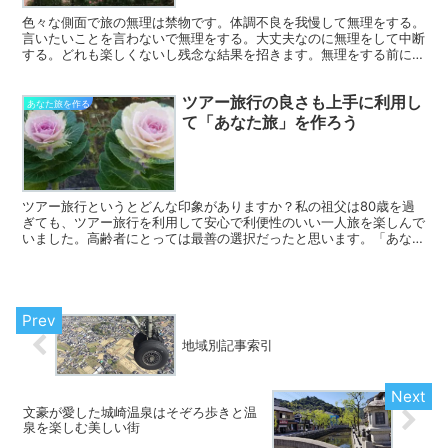
色々な側面で旅の無理は禁物です。体調不良を我慢して無理をする。
言いたいことを言わないで無理をする。大丈夫なのに無理をして中断
する。どれも楽しくないし残念な結果を招きます。無理をする前に様
子を見たり状況判断をして、旅をどうするか決めましょう。
ツアー旅行の良さも上手に利用し
あなた旅を作る
て「あなた旅」を作ろう
ツアー旅行というとどんな印象がありますか？私の祖父は80歳を過
ぎても、ツアー旅行を利用して安心で利便性のいい一人旅を楽しんで
いました。高齢者にとっては最善の選択だったと思います。「あなた
旅」でもバスツアーなどを上手に利用して楽しみませんか。
地域別記事索引
文豪が愛した城崎温泉はそぞろ歩きと温
泉を楽しむ美しい街