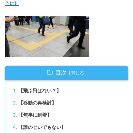
うに》
目次
【飛ぶ飛ばない？】
【移動の再検討】
【無事に到着】
【誰のせいでもない】