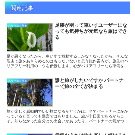
関連記事
足腰が弱って車いすユーザーにな
あなた旅を作る
っても気持ちが元気なら旅はでき
る
足が悪くなったから、車いすで移動するしかなくなったから、そんな
理由で旅をあきらめるのはもったいないと思う旅作案内が、旅先のバ
リアフリー利用のコツを伝授します。心がバリアフリーなら準備を正
しくすることでパートナーとの「あなた旅」は続きます。
誰と旅がしたいですか パートナ
あなた旅を作る
ーで旅の全てが決まる
旅が楽しく感動的でいい旅になるかどうかは、全てパートナーにかか
っていると言っても過言ではありません。旅が非日常であるからこ
そ、知らなかった自分との出会いがあったり、パートナーの気がつか
なかった側面が見えます。新しい冒険に誰と出かけますか？