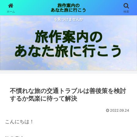
ホーム
検索
旅は目的も行先も様々 旅作案内が体験した旅をご紹介します あなた色の旅
を見つけませんか
不慣れな旅の交通トラブルは善後策を検討
するか気楽に待って解決
2022.09.24
こんにちは！