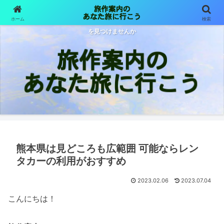
ホーム
検索
旅は目的も行先も様々 旅作案内が体験した旅をご紹介します あなた色の旅
を見つけませんか
熊本県は見どころも広範囲 可能ならレン
タカーの利用がおすすめ
2023.02.06
2023.07.04
こんにちは！